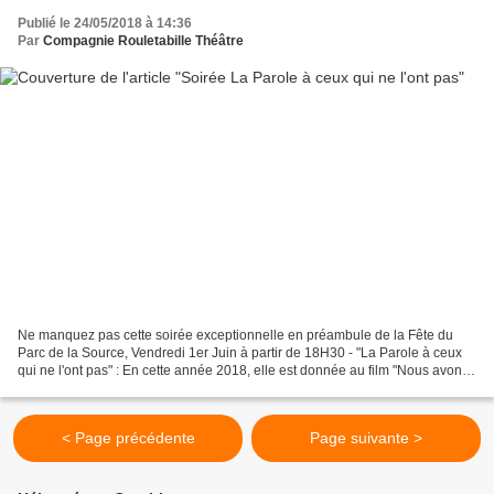
Publié le 24/05/2018 à 14:36
Par
Compagnie Rouletabille Théâtre
Ne manquez pas cette soirée exceptionnelle en préambule de la Fête du
Parc de la Source, Vendredi 1er Juin à partir de 18H30 - "La Parole à ceux
qui ne l'ont pas" : En cette année 2018, elle est donnée au film "Nous avons
traversé des tempêtes", présenté...
< Page précédente
Page suivante >