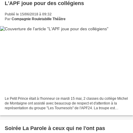
L'APF joue pour des collégiens
Publié le 15/06/2018 à 09:32
Par
Compagnie Rouletabille Théâtre
Le Petit Prince était à l'honneur ce mardi 15 mai, 2 classes du collège Michel
de Montaigne ont assisté avec beaucoup de respect et d'attention à la
représentation du groupe "Les Tournesols" de l'APF24. La troupe est
accueillie une fois par mois à Rouletabille,...
Soirée La Parole à ceux qui ne l'ont pas