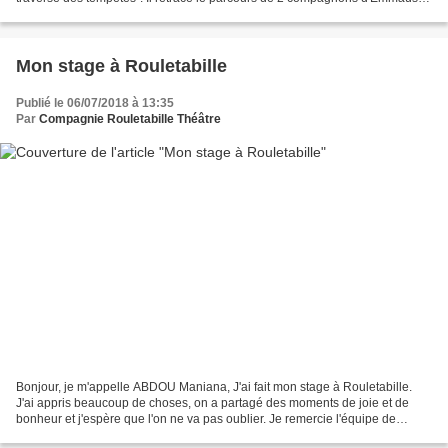
partis pour un projet humanitaire...
Mon stage à Rouletabille
Publié le 06/07/2018 à 13:35
Par
Compagnie Rouletabille Théâtre
Bonjour, je m'appelle ABDOU Maniana, J'ai fait mon stage à Rouletabille.
J'ai appris beaucoup de choses, on a partagé des moments de joie et de
bonheur et j'espère que l'on ne va pas oublier. Je remercie l'équipe de
m'avoir bien accueillie pendant ces...