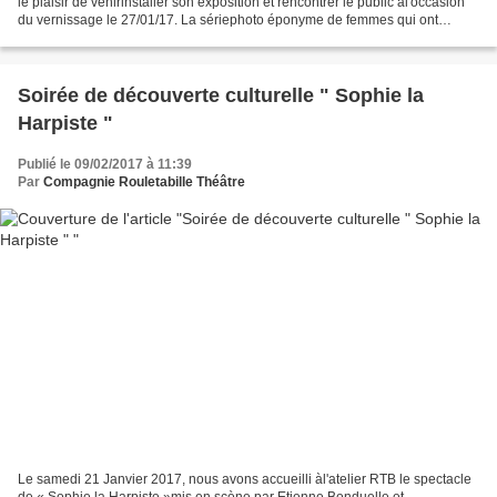
le plaisir de venirinstaller son exposition et rencontrer le public àl'occasion
du vernissage le 27/01/17. La sériephoto éponyme de femmes qui ont
combattupendant la guerre de libération...
Soirée de découverte culturelle " Sophie la
Harpiste "
Publié le 09/02/2017 à 11:39
Par
Compagnie Rouletabille Théâtre
Le samedi 21 Janvier 2017, nous avons accueilli àl'atelier RTB le spectacle
de « Sophie la Harpiste »mis en scène par Etienne Bonduelle et