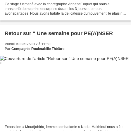
Ce stage fut mené avec la chorégraphe AnnetteCoquet qui nous a
transporté de surprise ensurprise durant les 3 jours que nous
avonspartagés. Nous avons habité la délicatesse dumouvement, le plaisir et
l'humour du laisser-alleret la mise en commun de nos...
Retour sur " Une semaine pour PE(A)NSER
Publié le 09/02/2017 à 11:50
Par
Compagnie Rouletabille Théâtre
Exposition « Moudjahida, femme combattante » Nadia Makhlouf nous a fait