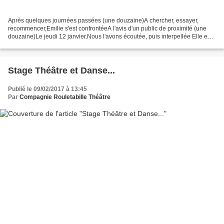
Après quelques journées passées (une douzaine)A chercher, essayer,
recommencer,Emilie s'est confrontéeA l'avis d'un public de proximité (une
douzaine)Le jeudi 12 janvier.Nous l'avons écoutée, puis interpellée Elle est
revenu le 1 Février le présenterà...
Stage Théâtre et Danse...
Publié le 09/02/2017 à 13:45
Par
Compagnie Rouletabille Théâtre