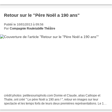
Retour sur le "Père Noël a 190 ans"
Publié le 10/01/2013 à 09:56
Par
Compagnie Rouletabille Théâtre
crédit photos :petitesourisphoto.com Domie et Claude, alias Calliope et
Thalie, ont créé " Le père Noël a 190 ans ! ", retour en images sur leur
spectacle et les temps forts de leurs deux premières représentations. Le 13
et 20 décembre 2012 vous avez...