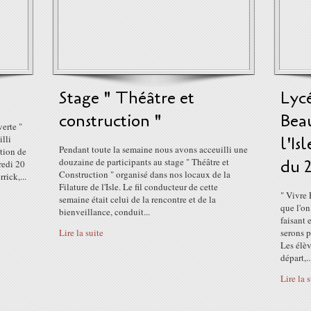
Stage " Théâtre et
Lycé
construction "
Bea
erte "
illi
l'Is
Pendant toute la semaine nous avons acceuilli une
ation de
douzaine de participants au stage " Théâtre et
du 
redi 20
Construction " organisé dans nos locaux de la
rick,...
Filature de l'Isle. Le fil conducteur de cette
" Vivre
semaine était celui de la rencontre et de la
que l'on
bienveillance, conduit...
faisant 
Lire la suite
serons p
Les élèv
départ,..
Lire la 