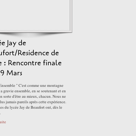
e Jay de
ufort/Residence de
le : Rencontre finale
29 Mars
 Ensemble " C'est comme une montagne
 a gravie ensemble, en se soutenant et en
en sorte d'être au mieux, chacun. Nous ne
lus jamais pareils après cette expérience.
es du lycée Jay de Beaufort ont, dès le
.
suite