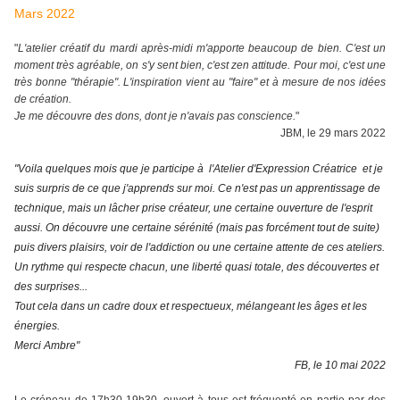
Mars 2022
"
L'atelier créatif du mardi après-midi m'apporte beaucoup de bien. C'est un
moment très agréable, on s'y sent bien, c'est zen attitude. Pour moi, c'est une
très bonne "thérapie". L'inspiration vient au "faire" et à mesure de nos idées
de création.
Je me découvre des dons, dont je n'avais pas conscience.
"
JBM, le 29 mars 2022
"Voila quelques mois que je participe à l'Atelier d'Expression Créatrice et je
suis surpris de ce que j'apprends sur moi. Ce n'est pas un apprentissage de
technique, mais un lâcher prise créateur, une certaine ouverture de l'esprit
aussi. On découvre une certaine sérénité (mais pas forcément tout de suite)
puis divers plaisirs, voir de l'addiction ou une certaine attente de ces ateliers.
Un rythme qui respecte chacun, une liberté quasi totale, des découvertes et
des surprises...
Tout cela dans un cadre doux et respectueux, mélangeant les âges et les
énergies.
Merci Ambre"
FB, le 10 mai 2022