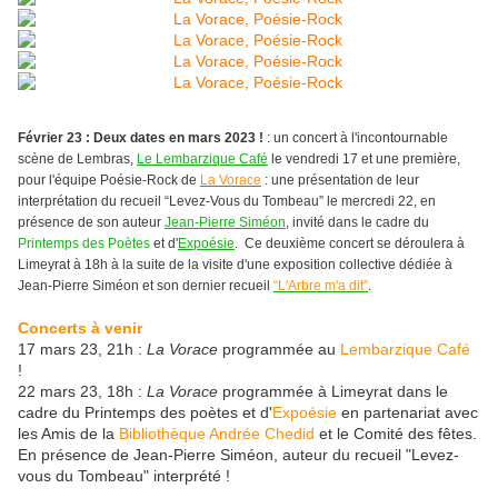
Février 23 : Deux dates en mars 2023 !
: un concert à l'incontournable
scène de Lembras,
Le Lembarzique Café
le vendredi 17 et une première,
pour l'équipe Poésie-Rock de
La Vorace
: une présentation de leur
interprétation du recueil “Levez-Vous du Tombeau” le mercredi 22, en
présence de son auteur
Jean-Pierre Siméon
, invité dans le cadre du
Printemps des Poètes
et d'
Expoésie
. Ce deuxième concert se déroulera à
Limeyrat à 18h à la suite de la visite d'une exposition collective dédiée à
Jean-Pierre Siméon et son dernier recueil
“L'Arbre m'a dit”
.
Concerts à venir
17 mars 23, 21h :
La Vorace
programmée au
Lembarzique Café
!
22 mars 23, 18h :
La Vorace
programmée à Limeyrat dans le
cadre du Printemps des poètes et d'
Expoésie
en partenariat avec
les Amis de la
Bibliothèque Andrée Chedid
et le Comité des fêtes.
En présence de Jean-Pierre Siméon, auteur du recueil "Levez-
vous du Tombeau" interprété !