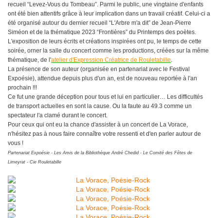
recueil “Levez-Vous du Tombeau”. Parmi le public, une vingtaine d'enfants
ont été bien attentifs grâce à leur implication dans un travail créatif. Celui-ci a
été organisé autour du dernier recueil “L'Arbre m'a dit” de Jean-Pierre
Siméon et de la thématique 2023 “Frontières” du Printemps des poètes.
L'exposition de leurs écrits et créations inspirées ont pu, le temps de cette
soirée, orner la salle du concert comme les productions, créées sur la même
thématique, de l'
atelier d'Expression Créatrice de Rouletabille
.
La présence de son auteur (organisée en partenariat avec le Festival
Expoésie), attendue depuis plus d'un an, est de nouveau reportée à l'an
prochain !!!
Ce fut une grande déception pour tous et lui en particulier… Les difficultés
de transport actuelles en sont la cause. Ou la faute au 49.3 comme un
spectateur l'a clamé durant le concert.
Pour ceux qui ont eu la chance d'assister à un concert de La Vorace,
n'hésitez pas à nous faire connaître votre ressenti et d'en parler autour de
vous !
Partenariat Expoésie - Les Amis de la Bibliothèque André Chedid - Le Comité des Fêtes de
Limeyrat - Cie Rouletabille