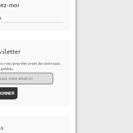
vez-moi
S
sletter
z-vous pour être averti des nouveaux
s publiés.
ns