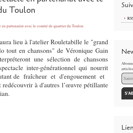
Sui
 du Toulon
RS
ura lieu à l'atelier Rouletabille le "grand
olo tout en chansons" de Véronique Gain
New
terpréteront une sélection de chansons
Abonne
ectacle inter-générationnel qui nourrit
article
autant de fraîcheur et d'engouement et
Email
et
redécouvrir à d'autres l’œuvre pétillante
ian.
Lie