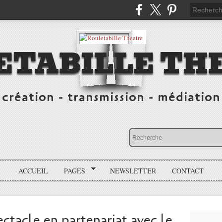
ETABILLE TH
création - transmission - médiation
ACCUEIL
PAGES
NEWSLETTER
CONTACT
ctacle en partenariat avec le