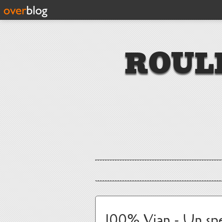
ROUL
100% Vian - Un spe