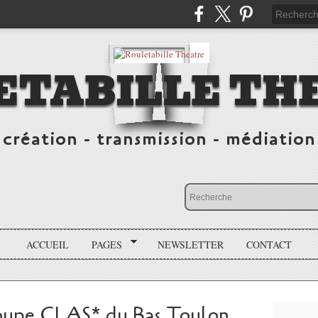
ETABILLE TH
création - transmission - médiation
ACCUEIL
PAGES
NEWSLETTER
CONTACT
 groupe CLAS* du Bas Toulon