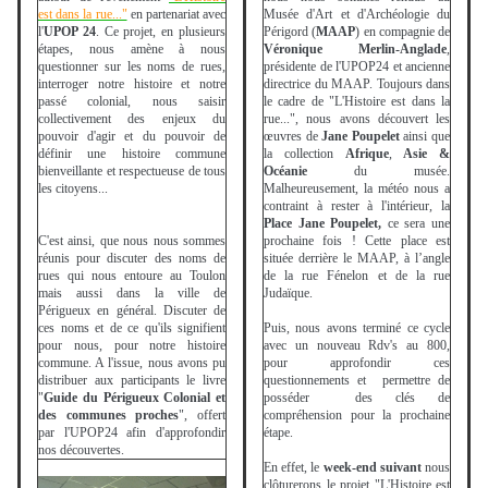
est dans la rue..."
en partenariat avec
Musée d'Art et d'Archéologie du
l'
UPOP 24
. Ce projet, en plusieurs
Périgord (
MAAP
) en compagnie de
étapes, nous amène à nous
Véronique Merlin-Anglade
,
questionner sur les noms de rues,
présidente de l'UPOP24 et ancienne
interroger notre histoire et notre
directrice du MAAP. Toujours dans
passé colonial, nous saisir
le cadre de "L'Histoire est dans la
collectivement des enjeux du
rue...", nous avons découvert les
pouvoir d'agir et du pouvoir de
œuvres de
Jane Poupelet
ainsi que
définir une histoire commune
la collection
Afrique
,
Asie &
bienveillante et respectueuse de tous
Océanie
du musée.
les citoyens...
Malheureusement, la météo nous a
contraint à rester à l'intérieur, la
Place Jane Poupelet,
ce sera une
C'est ainsi, que nous nous sommes
prochaine fois !
Cette place est
réunis pour discuter des noms de
située derrière le MAAP, à l’angle
rues qui nous entoure au Toulon
de la rue Fénelon et de la rue
mais aussi dans la ville de
Judaïque.
Périgueux en général. Discuter de
ces noms et de ce qu'ils signifient
Puis, nous avons terminé ce cycle
pour nous, pour notre histoire
avec un nouveau Rdv's au 800,
commune. A l'issue, nous avons pu
pour approfondir ces
distribuer aux participants le livre
questionnements et permettre de
"
Guide du Périgueux Colonial et
posséder des clés de
des communes proches
", offert
compréhension pour la prochaine
par l'UPOP24 afin d'approfondir
étape.
nos découvertes.
En effet, le
week-end suivant
nous
clôturerons le projet "L'Histoire est