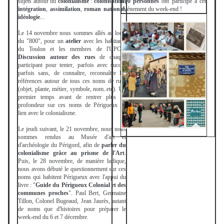
sujets autour du
colonialisme
:
colonisation
100 personnes
,
ont participé à cet
intégration
,
assimilation
,
roman
national
événement du week-end !
,
idéologie
...
Le 14 novembre nous sommes allés au local
du "800", pour un
atelier
avec les habitants
du Toulon et les membres de l'UPOP.
Discussion autour des rues
de chaque
participant pour tenter, parfois avec succès
parfois sans, de connaître, reconnaître les
références autour de tous ces noms de rues
(objet, plante, métier, symbole, nom..etc). Un
premier temps avant de rentrer plus en
profondeur sur ces noms de Périgueux en
lien avec le colonialisme.
Le jeudi suivant, le 21 novembre, nous nous
sommes rendus au Musée d'art et
d'archéologie du Périgord, afin de
parler du
colonialisme grâce au prisme de l'Art
.
Puis, le 28 novembre, de manière ludique,
nous avons débuté le questionnement sur ces
noms qui habitent Périgueux avec l'appui du
livre : "
Guide du Périgueux Colonial et des
communes proches
". Paul Bert, Germaine
Tillon, Colonel Bugeaud, Jean Jaurès, autant
de noms que d'histoires pour préparer le
week-end du 6 et 7 décembre.