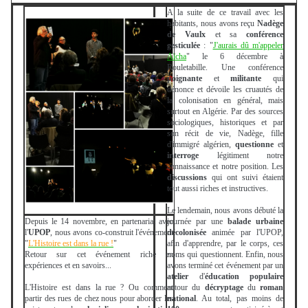
A la suite de ce travail avec les
habitants, nous avons reçu
Nadège
de Vaulx
et sa
conférence
gesticulée
: "
J'aurais dû m'appeler
Aïcha
" le 6 décembre à
Rouletabille. Une conférence
poignante
et
militante
qui
dénonce et dévoile les cruautés de
la colonisation en général, mais
surtout en Algérie. Par des sources
sociologiques, historiques et par
son récit de vie, Nadège, fille
d'immigré algérien,
questionne
et
interroge
légitiment notre
connaissance et notre position. Les
discussions
qui ont suivi étaient
tout aussi riches et instructives.
Le lendemain, nous avons débuté la
Depuis le 14 novembre, en partenariat avec
journée par une
balade urbaine
l'
UPOP
, nous avons co-construit l'événement
décolonisée
animée par l'UPOP,
"
L'Histoire est dans la rue !
"
afin d'apprendre, par le corps, ces
Retour sur cet événement riche en
noms qui questionnent. Enfin, nous
expériences et en savoirs...
avons terminé cet événement par un
atelier
d'
éducation
populaire
L'Histoire est dans la rue ? Ou comment
autour du
décryptage
du
roman
partir des rues de chez nous pour aborder les
national
. Au total, pas moins de