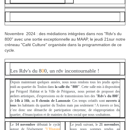
Novembre 2024 : des médiations intégrées dans nos "Rdv's du
800" avec une sortie exceptionnelle au MAAP, le jeudi 21sur notre
créneau "Café Culture" organisée dans la programmation de ce
cycle.
Les Rdv's du 8
0
0, un rdv incontournable !
Depuis maintenant quelques années, nous nous rendons tous les jeudis après-
midi au quartier du Toulon dans
la salle du "800"
. Cette salle mis à disposition
par Périgord Habitat et la Ville de Périgueux, nous permet de proposer des
ateliers artistiques, d'expressions ou de transmissions lors des "
Rdv's du 800
",
de
14h à 16h
, au
8 chemin de Lamonzie
. Ces temps créatifs sont
ouverts à
tous
les habitants du quartier du Toulon mais pas seulement ! A travers ce lieu,
c’est donc une démarche de participation citoyenne, de réappropriation du
quartier, d'émancipation et de maintien du lien social que nous souhaitons.
Le
14 novembre
débutait le cycle
Le jeudi suivant, le
21 novembre
,
autour de l'événement
"L'Histoire
nous nous sommes rendus au