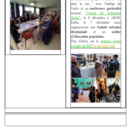
dans la rue..." avec Nadège de
Vaulx et sa
conférence gesticulée
nommé
"
J'aurai dû m'appeler
Aïcha"
, le 6 décembre à 18h30.
Enfin, le 7 décembre nous
organiserons une
balade urbaine
décoloniale
et un
atelier
d'éducation populaire.
Plus d'infos sur le
podcast Actus
Locales de RLP
et sur notre site