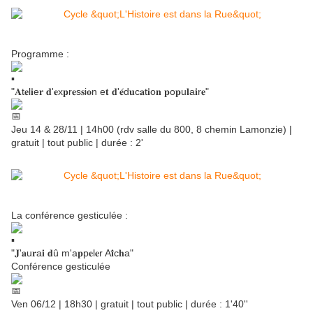
Programme :
"𝐀t𝐞l𝐢e𝐫 𝐝'𝐞x𝐩r𝐞s𝐬i𝐨n e𝐭 𝐝'𝐞́d𝐮c𝐚t𝐢o𝐧 𝐩o𝐩u𝐥a𝐢r𝐞"
Jeu 14 & 28/11 | 14h00 (rdv salle du 800, 8 chemin Lamonzie) |
gratuit | tout public | durée : 2'
La conférence gesticulée :
"𝐉'𝐚u𝐫a𝐢 𝐝û m'a𝐩p𝐞l𝐞r A𝐢̈c𝐡a"
Conférence gesticulée
Ven 06/12 | 18h30 | gratuit | tout public | durée : 1'40''