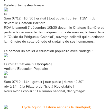
B𝐚l𝐚d𝐞 𝐮r𝐛a𝐢n𝐞 𝐝é𝐜o𝐥o𝐧i𝐚l𝐞
Sam 07/12 | 10h30 | gratuit | tout public | durée : 1'15'' | rdv
devant le Château Barrière
RDV le samedi 7 décembre 10h30 devant le Chateau-Barrière et
partir à la découverte de quelques noms de rues explicitées dans
le "Guide du Périgueux Colonial", ouvrage collectif qui questionne
la mémoire de cette période et cretains de ses hommages.
Le samedi un atelier d'éducation populaire avec Nadège !
L𝐞 𝐫o𝐦a𝐧 𝐧a𝐭i𝐨n𝐚l ? D𝐞́c𝐫y𝐩t𝐚g𝐞
Atelier d’Éducation Populaire
Sam 07/12 | 14h | gratuit | tout public | durée : 2'30''
rdv à 14h à la Filature de l'Isle à Rouletabille !
Nous avons choisi : " Le roman national, décryptage"