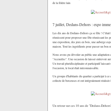
de la filière lain
7 juillet, Dedans-Dehors : expo immer
Les dix ans de Dedans-Dehors ça se fête ! C'était le
réunissent pour proposer une fête réunissant les pe
une exposition, des jeux en bois, une auberge espa
maison. Tout les ingrédients pour passer un bon m
Nous avons pu dévoiler au public une adaptation e
"Accueilxs". Une occasion de laisser entrevoir aux h
Un travail pluridisciplinaire et participatif laissa
l'occasion, le local était méconnaissable.
Un groupe d'habitants du quartier a participé à ce 
collecte de berceuses et ont intégralement réalisée
Un retour sur ces 10 ans de "Dedans-Dehors