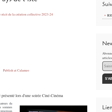
Sui
e récit de la création collective 2023-24
RS
New
Abonne
article
Email
Publish at Calameo
té présenté lors d'une soirée Ciné-Cinéma
sateurs du
Lie
us sommes
t processus