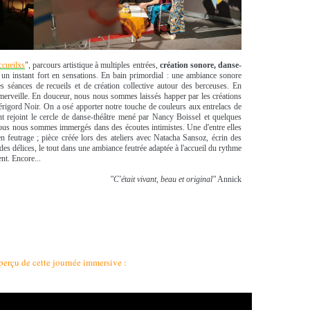
cueilxs
", parcours artistique à multiples entrées,
création sonore, danse-
e un instant fort en sensations. En bain primordial : une ambiance sonore
s séances de recueils et de création collective autour des berceuses. En
l'émerveille. En douceur, nous nous sommes laissés happer par les créations
érigord Noir. On a osé apporter notre touche de couleurs aux entrelacs de
nt rejoint le cercle de danse-théâtre mené par Nancy Boissel et quelques
, nous nous sommes immergés dans des écoutes intimistes. Une d'entre elles
n feutrage ; pièce créée lors des ateliers avec Natacha Sansoz, écrin des
 des délices, le tout dans une ambiance feutrée adaptée à l'accueil du rythme
nt. Encore...
"C'était vivant, beau et original"
Annick
perçu de cette journée immersive :