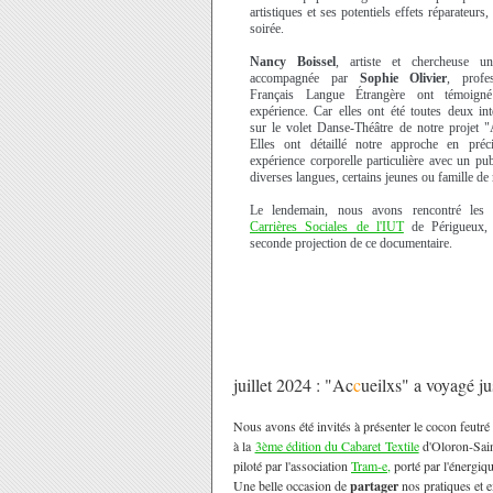
artistiques et ses potentiels effets réparateurs,
soirée.
Nancy
Boissel
, artiste et chercheuse univ
accompagnée par
Sophie
Olivier
, profe
Français Langue Étrangère ont témoign
expérience. Car elles ont été toutes deux int
sur le volet Danse-Théâtre de notre projet "
Elles ont détaillé notre approche en préci
expérience corporelle particulière avec un pub
diverses langues, certains jeunes ou famille de
Le lendemain, nous avons rencontré les 
Carrières Sociales de l'IUT
de Périgueux,
seconde projection de ce documentaire.
juillet 2024 : "Ac
c
ueilxs" a voyagé j
Nous avons été invités à présenter le cocon feutré
à la
3ème édition du Cabaret Textile
d'Oloron-Sain
piloté par l'association
Tram-e
,
porté par l'énergiq
Une belle occasion de
partager
nos pratiques et 