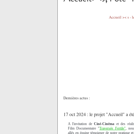
Accueil >< s - l
Dernières actus :
17 oct 2024 : le projet "Accueil" a é
A l'invitation de
Ciné-Cinéma
et des réali
Film Documentaire "
Traversée Fertile"
, no
allés en équipe témoigner de notre pratique e