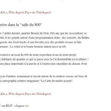
sive dans la "salle du 800"
 7 juillet dernier, quartier Boucle de l'Isle. Dix ans que les associations se
tits et les grands autour d'une programmation riche : des concerts, du théâtre,
gnole, des food-trucks et une buvette avec des produits locaux et faits
oment ! Le soleil et la bonne humeur étaient aussi au rdv.
xclusive au local du 800 de notre exposition issue de notre projet
abitants du quartier ce qui se passe avec la Cie Rouletabille ici et ailleurs !
nt une place importante à la parole et à l'expression singulière de chacun. Pour
cycle d'ateliers notamment le travail autour de la création sonore sur base de
 la cartographie créative imaginaire "La Carte du tendre accueil".
" sur RLP : cliquez
ici