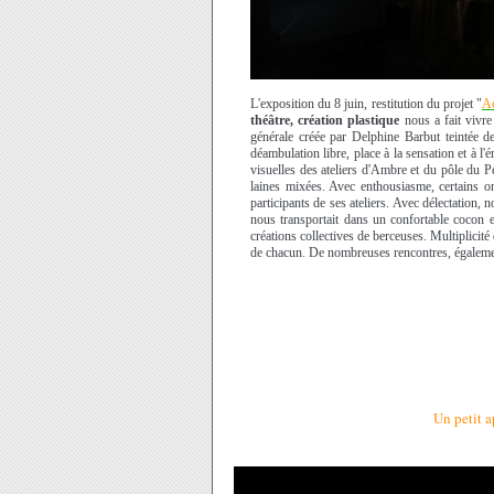
L'exposition du 8 juin, restitution du projet "
Ac
théâtre, création plastique
nous a fait vivr
générale créée par Delphine Barbut teintée de
déambulation libre, place à la sensation et à 
visuelles des ateliers d'Ambre et du pôle du P
laines mixées. Avec enthousiasme, certains o
participants de ses ateliers. Avec délectation
nous transportait dans un confortable cocon e
créations collectives de berceuses. Multiplicité
de chacun. De nombreuses rencontres, égaleme
Un petit a