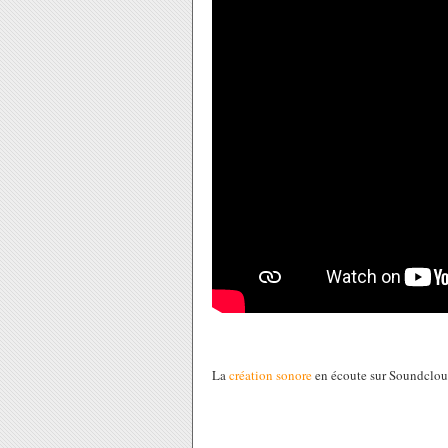
La
création sonore
en écoute sur Soundclou