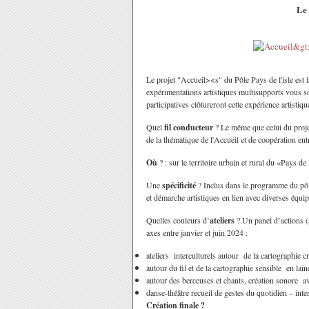
Le 
Le projet "Accueil><s" du Pôle Pays de l'isle est 
expérimentations artistiques multisupports vous so
participatives clôtureront cette expérience artistiqu
Quel
fil conducteur
? Le même que celui du proj
de la thématique de l'Accueil et de coopération entr
Où
? : sur le territoire urbain et rural du «Pays
Une
spécificité
? Inclus dans le programme du pôl
et démarche artistiques en lien avec diverses équip
Quelles couleurs d’
ateliers
? Un panel d’actions (
axes entre janvier et juin 2024 :
ateliers interculturels autour de la cart
autour du fil et de la cartographie sensib
autour des berceuses et chants, créa
danse-théâtre recueil de gestes du quotidien – int
Création finale ?