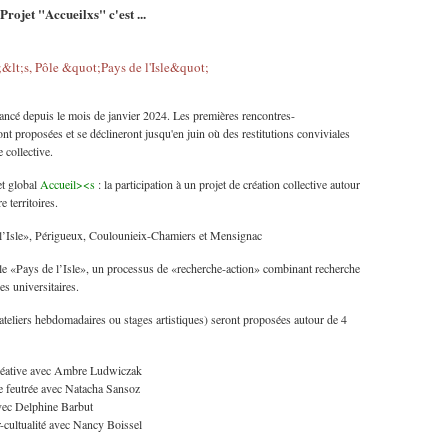
Projet "Accueilxs" c'est ...
lancé depuis le mois de janvier 2024. Les premières rencontres-
nt proposées et se déclineront jusqu'en juin où des restitutions conviviales
e collective.
et global
Accueil><s
: la participation à un projet de création collective autour
e territoires.
 de l’Isle», Périgueux, Coulounieix-Chamiers et Mensignac
e «Pays de l’Isle», un processus de «recherche-action» combinant recherche
es universitaires.
ateliers hebdomadaires ou stages artistiques) seront proposées autour de 4
ographie créative avec Ambre Ludwiczak
le en laine feutrée avec Natacha Sansoz
tion sonore avec Delphine Barbut
er-cultualité avec Nancy Boissel