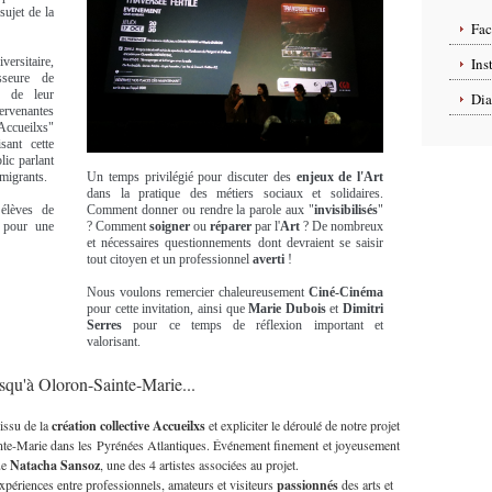
 sujet de la
Fa
ersitaire,
Ins
sseure de
é de leur
Dia
ervenantes
Accueilxs"
sant cette
lic parlant
 migrants.
Un temps privilégié pour discuter des
enjeux
de l'Art
dans la pratique des métiers sociaux et solidaires.
élèves de
Comment donner ou rendre la parole aux "
invisibilisés
"
 pour une
? Comment
soigner
ou
réparer
par l'
Art
? De nombreux
et nécessaires questionnements dont devraient se saisir
tout citoyen et un professionnel
averti
!
Nous voulons remercier chaleureusement
Ciné-Cinéma
pour cette invitation, ainsi que
Marie
Dubois
et
Dimitri
Serres
pour ce temps de réflexion important et
valorisant.
usqu'à Oloron-Sainte-Marie...
 issu de la
création collective Accueilxs
et expliciter le déroulé de notre projet
te-Marie dans les Pyrénées Atlantiques. Événement finement et joyeusement
ue
Natacha Sansoz
, une des 4 artistes associées au projet.
expériences entre professionnels, amateurs et visiteurs
passionnés
des arts et