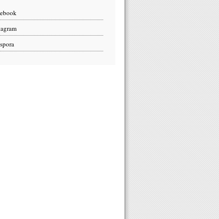
cebook
tagram
spora