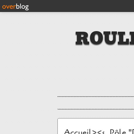
ROUL
Accueil><s, Pôle "P